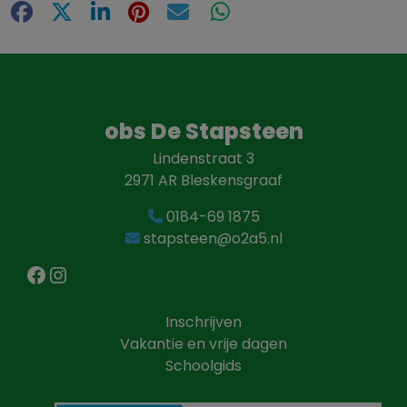
Facebook
X
LinkedIn
Pinterest
E-mail
WhatsApp
obs De Stapsteen
Lindenstraat 3
2971 AR Bleskensgraaf
0184-69 1875
stapsteen@o2a5.nl
Facebook
Instagram
Inschrijven
Vakantie en vrije dagen
Schoolgids