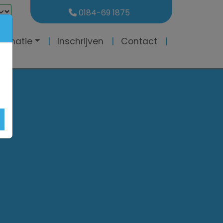
0184-69 1875
formatie
Inschrijven
Contact