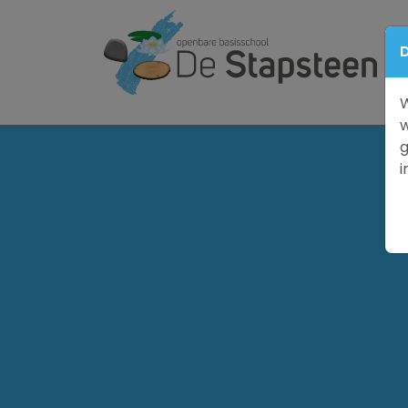
D
W
w
g
i