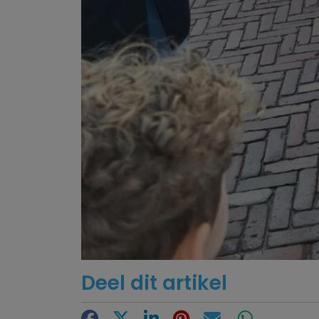
Deel dit artikel
Facebook
X
LinkedIn
Pinterest
E-mail
WhatsApp