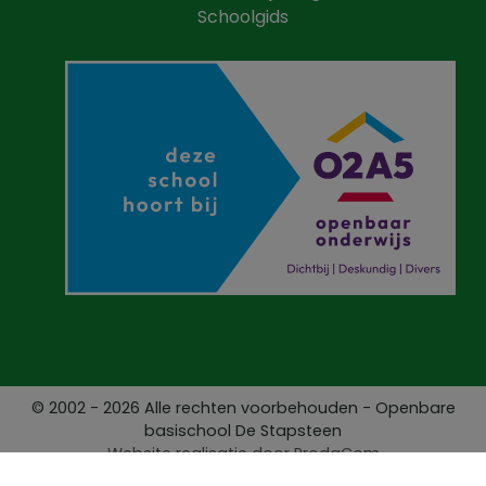
Schoolgids
© 2002 - 2026 Alle rechten voorbehouden - Openbare
basischool De Stapsteen
Website realisatie door
ProdaCom
Privacy Policy
Contact