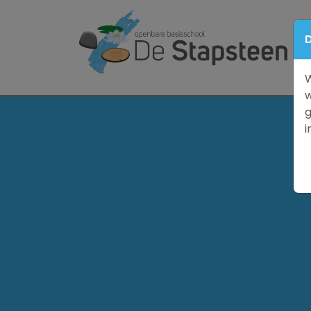
D
W
w
g
i