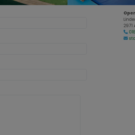
Open
Linde
2971 
01
st