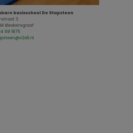
bare basisschool De Stapsteen
nstraat 3
AR Bleskensgraaf
84 69 1875
apsteen@o2a5.nl