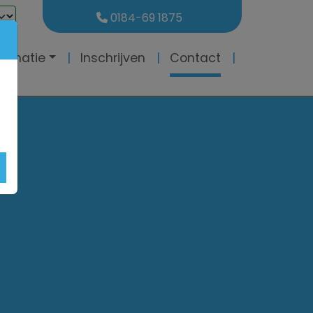
0184-69 1875
formatie
Inschrijven
Contact