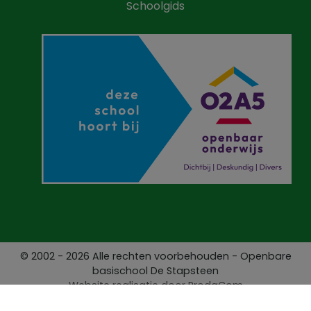
Schoolgids
© 2002 - 2026 Alle rechten voorbehouden - Openbare
basischool De Stapsteen
Website realisatie door
ProdaCom
Privacy Policy
Contact